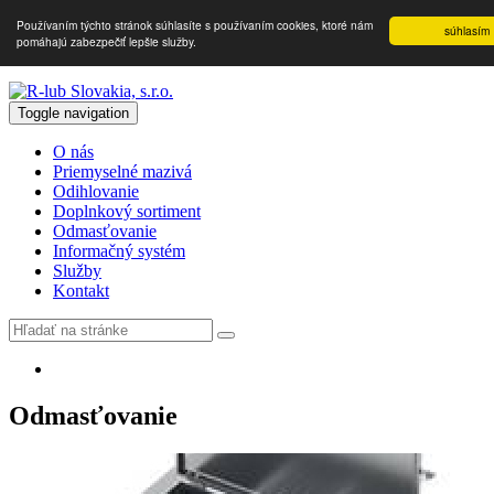
Používaním týchto stránok súhlasíte s používaním cookies, ktoré nám
súhlasím
pomáhajú zabezpečiť lepšie služby.
Toggle navigation
O nás
Priemyselné mazivá
Odihlovanie
Doplnkový sortiment
Odmasťovanie
Informačný systém
Služby
Kontakt
Odmasťovanie